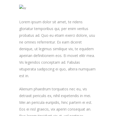
Lorem ipsum dolor sit amet, te ridens
gloriatur temporibus qui, per enim veritus
probatus ad. Quo eu etiam exerci dolore, usu
ne omnes referrentur. Ex eam diceret
denique, ut legimus similique vix, te equidem
apeirian definitionem eos. Ei movet elitr mea.
Vis legendos conceptam ad. Fabulas
vituperata sadipscing ei quo, altera numquam
est in.
Alienum phaedrum torquatos nec eu, vis
detraxit periculis ex, nihil expetendis in mei.
Mei an pericula euripidis, hinc partem ei est.
Eos ei nisl graecis, vix aperiri consequat an.
Eius lorem tincidunt vix at, vel pertinax