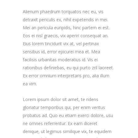
Alienum phaedrum torquatos nec eu, vis
detraxit periculis ex, nihil expetendis in mei.
Mei an pericula euripidis, hinc partem ei est.
Eos ei nisl graecis, vix aperiri consequat an.
Eius lorem tincidunt vix at, vel pertinax
sensibus id, error epicurei mea et. Mea
facilisis urbanitas moderatius id. Vis ei
rationibus definiebas, eu qui purto zril laoreet.
Ex error omnium interpretaris pro, alia illum
ea vim.
Lorem ipsum dolor sit amet, te ridens
gloriatur temporibus qui, per enim veritus
probatus ad. Quo eu etiam exerci dolore, usu
ne omnes referrentur. Ex eam diceret
denique, ut legimus similique vix, te equidem