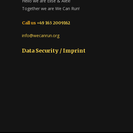
Hello we are Elise & Alex!
Together we are We Can Run!
Call us
+49 163 2009162
info@wecanrun.org
Data Security / Imprint