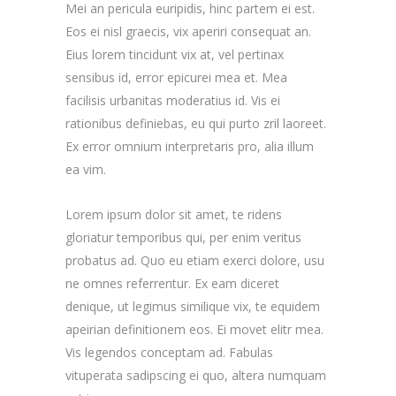
Mei an pericula euripidis, hinc partem ei est.
Eos ei nisl graecis, vix aperiri consequat an.
Eius lorem tincidunt vix at, vel pertinax
sensibus id, error epicurei mea et. Mea
facilisis urbanitas moderatius id. Vis ei
rationibus definiebas, eu qui purto zril laoreet.
Ex error omnium interpretaris pro, alia illum
ea vim.
Lorem ipsum dolor sit amet, te ridens
gloriatur temporibus qui, per enim veritus
probatus ad. Quo eu etiam exerci dolore, usu
ne omnes referrentur. Ex eam diceret
denique, ut legimus similique vix, te equidem
apeirian definitionem eos. Ei movet elitr mea.
Vis legendos conceptam ad. Fabulas
vituperata sadipscing ei quo, altera numquam