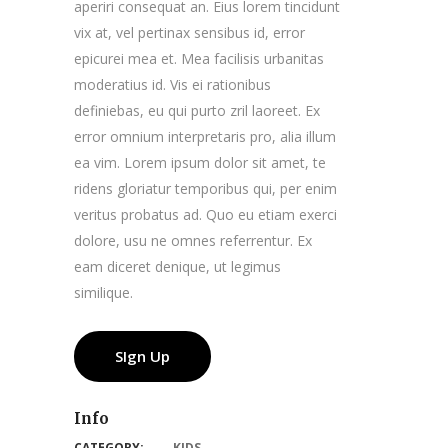
aperiri consequat an. Eius lorem tincidunt
vix at, vel pertinax sensibus id, error
epicurei mea et. Mea facilisis urbanitas
moderatius id. Vis ei rationibus
definiebas, eu qui purto zril laoreet. Ex
error omnium interpretaris pro, alia illum
ea vim. Lorem ipsum dolor sit amet, te
ridens gloriatur temporibus qui, per enim
veritus probatus ad. Quo eu etiam exerci
dolore, usu ne omnes referrentur. Ex
eam diceret denique, ut legimus
similique.
SIgn Up
Info
CATEGORY:
KIDS