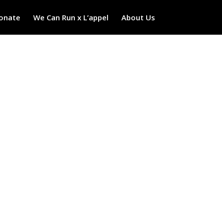
onate
We Can Run x L’appel
About Us