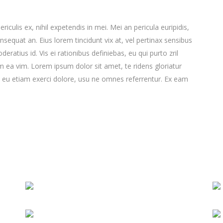
culis ex, nihil expetendis in mei. Mei an pericula euripidis,
consequat an. Eius lorem tincidunt vix at, vel pertinax sensibus
deratius id. Vis ei rationibus definiebas, eu qui purto zril
lum ea vim. Lorem ipsum dolor sit amet, te ridens gloriatur
 eu etiam exerci dolore, usu ne omnes referrentur. Ex eam