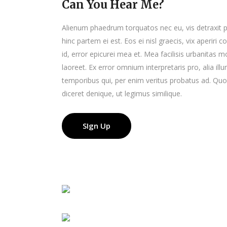
Can You Hear Me?
Alienum phaedrum torquatos nec eu, vis detraxit peri
hinc partem ei est. Eos ei nisl graecis, vix aperiri 
id, error epicurei mea et. Mea facilisis urbanitas mo
laoreet. Ex error omnium interpretaris pro, alia il
temporibus qui, per enim veritus probatus ad. Quo
diceret denique, ut legimus similique.
SIgn Up