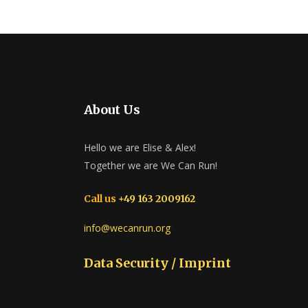
About Us
Hello we are Elise & Alex!
Together we are We Can Run!
Call us
+49 163 2009162
info@wecanrun.org
Data Security / Imprint