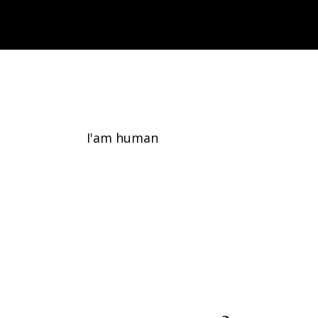
Can You Hear Me?
I'am human