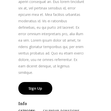
aperiri consequat an. Eius lorem tincidunt
vix at, vel pertinax sensibus id, error
epicurei mea et. Mea facilisis urbanitas
moderatius id. Vis ei rationibus
definiebas, eu qui purto zril laoreet. Ex
error omnium interpretaris pro, alia illum
ea vim. Lorem ipsum dolor sit amet, te
ridens gloriatur temporibus qui, per enim
veritus probatus ad. Quo eu etiam exerci
dolore, usu ne omnes referrentur. Ex
eam diceret denique, ut legimus
similique.
SIgn Up
Info
CATEGORY:
CALENDAR
,
DONATIONS