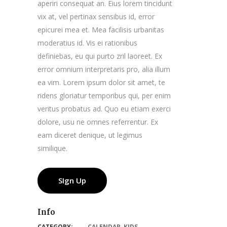
aperiri consequat an. Eius lorem tincidunt
vix at, vel pertinax sensibus id, error
epicurei mea et. Mea facilisis urbanitas
moderatius id. Vis ei rationibus
definiebas, eu qui purto zril laoreet. Ex
error omnium interpretaris pro, alia illum
ea vim. Lorem ipsum dolor sit amet, te
ridens gloriatur temporibus qui, per enim
veritus probatus ad. Quo eu etiam exerci
dolore, usu ne omnes referrentur. Ex
eam diceret denique, ut legimus
similique.
SIgn Up
Info
CATEGORY:
CALENDAR
,
KIDS